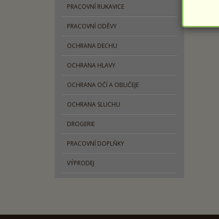
PRACOVNÍ RUKAVICE
Oc
PRACOVNÍ ODĚVY
OCHRANA DECHU
OCHRANA HLAVY
OCHRANA OČÍ A OBLIČEJE
OCHRANA SLUCHU
DROGERIE
PRACOVNÍ DOPLŇKY
VÝPRODEJ