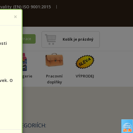
vality (EN) ISO 9001:2015
×
ení
Registrace
Košík je prázdný
osti
a
Drogerie
Pracovní
VÝPRODEJ
vek. O
doplňky
HTO KATEGORIÍCH: