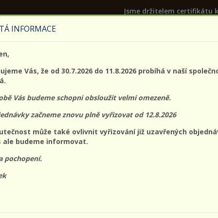
Jsme držitelem certifikátu k
TÁ INFORMACE
PROLO@PROLO.CZ
en,
CZK
EUR
Přihláš
jeme Vás, že od 30.7.2026 do 11.8.2026 probíhá v naší společn
á.
době Vás budeme schopni obsloužit velmi omezeně.
jednávky začneme znovu plně vyřizovat od 12.8.2026
acovní
Ochrana
Ochrana
Ochrana očí a
Ochran
utečnost může také ovlivnit vyřizování již uzavřených objedná
oděvy
dechu
hlavy
obličeje
sluchu
 ale budeme informovat.
erly-Clark
a pochopení.
ek
UKTY VÝROBCE KIMBERLY-CLARK NALEZNETE V TĚC