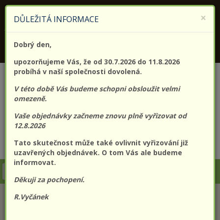
KONTAKTUJTE NÁS
+420 773 182 689
×
DŮLEŽITÁ INFORMACE
Jsme držitelem certifikátu kvality (EN) ISO 9001:2015
Dobrý den,
PROLO@PROLO.CZ
upozorňujeme Vás, že od 30.7.2026 do 11.8.2026
probíhá v naší společnosti dovolená.
V této době Vás budeme schopni obsloužit velmi
omezeně.
Vaše objednávky začneme znovu plně vyřizovat od
12.8.2026
Tato skutečnost může také ovlivnit vyřizování již
CZK
EUR
Přihlášení
Registrace
uzavřených objednávek. O tom Vás ale budeme
informovat.
Togg
Děkuji za pochopení.
navi
AKČNÍ NABÍDKA
R.Vyčánek
NÁHLED