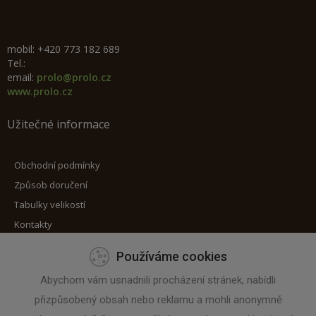
mobil: +420 773 182 689
Tel.:
email:
prolo@prolo.cz
www.prolo.cz
Užitečné informace
Obchodní podmínky
Způsob doručení
Tabulky velikostí
Kontakty
Používáme cookies
Máte zájem o zaslání novinek?
Abychom vám usnadnili procházení stránek, nabídli
přizpůsobený obsah nebo reklamu a mohli anonymně
Zadejte svoji e-mailovou adresu