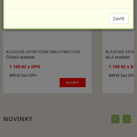
Zavřít
KLASICKÁ SPORTOVNÍ OBUV PRESTIGE
KLASICKÁ SPOR
ČERNÁ M86808
BÍLÁ M86808
1 100 Kč s DPH
1 100 Kč s D
909 Kč bez DPH
909 Kč bez DPH
KOUPIT
NOVINKY