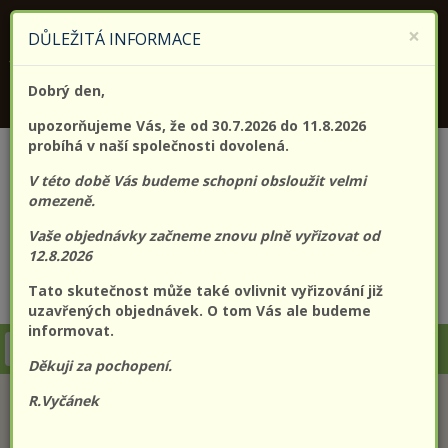
KONTAKTUJTE NÁS
+420 773 182 689
×
DŮLEŽITÁ INFORMACE
Jsme držitelem certifikátu kvality (EN) ISO 9001:2015
Dobrý den,
PROLO@PROLO.CZ
upozorňujeme Vás, že od 30.7.2026 do 11.8.2026
probíhá v naší společnosti dovolená.
V této době Vás budeme schopni obsloužit velmi
omezeně.
Vaše objednávky začneme znovu plně vyřizovat od
12.8.2026
Tato skutečnost může také ovlivnit vyřizování již
CZK
EUR
Přihlášení
Registrace
uzavřených objednávek. O tom Vás ale budeme
informovat.
Togg
Děkuji za pochopení.
navi
R.Vyčánek
KATEGORIE