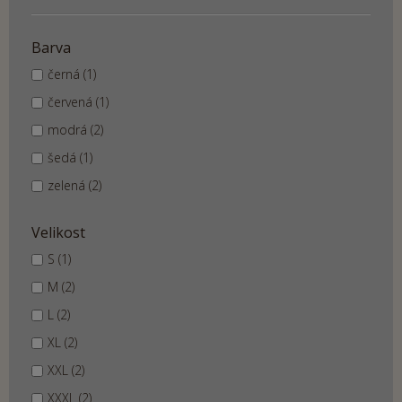
Barva
černá (1)
červená (1)
modrá (2)
šedá (1)
zelená (2)
Velikost
S (1)
M (2)
L (2)
XL (2)
XXL (2)
XXXL (2)