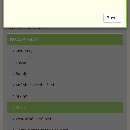
PRACOVNÍ OBUV
SPORTOVNÍ OBUV PRESTIGE
Zavřít
PRACOVNÍ RUKAVICE
PRACOVNÍ ODĚVY
Montérky
Trička
Bundy
Softshellové oblečení
Mikiny
Vesty
Výstražné a reflexní