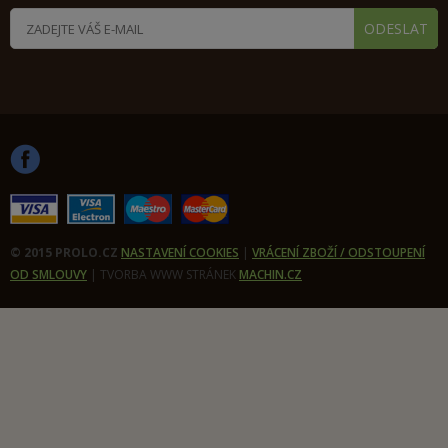
© 2015 PROLO.CZ
NASTAVENÍ COOKIES
|
VRÁCENÍ ZBOŽÍ / ODSTOUPENÍ
OD SMLOUVY
|
TVORBA WWW STRÁNEK
MACHIN.CZ