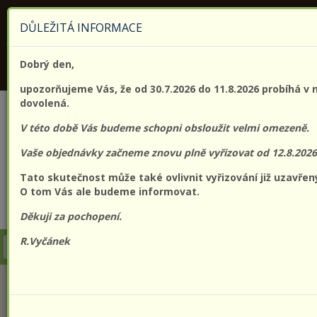
KONTAKTUJTE NÁS
+420 773 182 689
DŮLEŽITÁ INFORMACE
Jsme držitelem certifikátu kvality (EN) ISO 9001:2015
Dobrý den,
PROLO@PROLO.CZ
upozorňujeme Vás, že od 30.7.2026 do 11.8.2026 probíhá v 
dovolená.
V této době Vás budeme schopni obsloužit velmi omezeně.
Vaše objednávky začneme znovu plně vyřizovat od 12.8.2026
Tato skutečnost může také ovlivnit vyřizování již uzavře
O tom Vás ale budeme informovat.
CZK
EUR
Přihlášení
Registrace
Děkuji za pochopení.
R.Vyčánek
Togg
navi
KATEGORIE