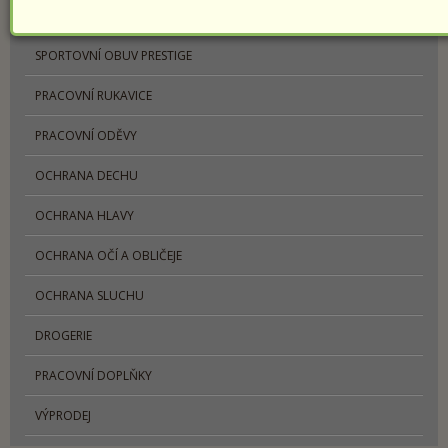
PRACOVNÍ OBUV
SPORTOVNÍ OBUV PRESTIGE
PRACOVNÍ RUKAVICE
PRACOVNÍ ODĚVY
OCHRANA DECHU
OCHRANA HLAVY
OCHRANA OČÍ A OBLIČEJE
OCHRANA SLUCHU
DROGERIE
PRACOVNÍ DOPLŇKY
VÝPRODEJ