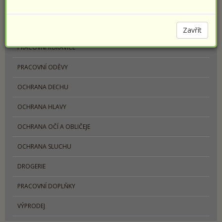
PRACOVNÍ OBUV
SPORTOVNÍ OBUV PRESTIGE
Zavřít
PRACOVNÍ RUKAVICE
PRACOVNÍ ODĚVY
OCHRANA DECHU
OCHRANA HLAVY
OCHRANA OČÍ A OBLIČEJE
OCHRANA SLUCHU
DROGERIE
PRACOVNÍ DOPLŇKY
VÝPRODEJ