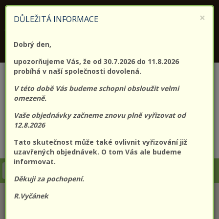
KONTAKTUJTE NÁS
+420 773 182 689
×
DŮLEŽITÁ INFORMACE
Jsme držitelem certifikátu kvality (EN) ISO 9001:2015
Dobrý den,
PROLO@PROLO.CZ
upozorňujeme Vás, že od 30.7.2026 do 11.8.2026
probíhá v naší společnosti dovolená.
V této době Vás budeme schopni obsloužit velmi
omezeně.
Vaše objednávky začneme znovu plně vyřizovat od
12.8.2026
Tato skutečnost může také ovlivnit vyřizování již
CZK
EUR
Přihlášení
Registrace
uzavřených objednávek. O tom Vás ale budeme
informovat.
Togg
Děkuji za pochopení.
navi
R.Vyčánek
KATEGORIE