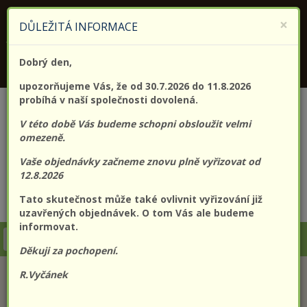
KONTAKTUJTE NÁS
+420 773 182 689
×
DŮLEŽITÁ INFORMACE
Jsme držitelem certifikátu kvality (EN) ISO 9001:2015
Dobrý den,
PROLO@PROLO.CZ
upozorňujeme Vás, že od 30.7.2026 do 11.8.2026
probíhá v naší společnosti dovolená.
V této době Vás budeme schopni obsloužit velmi
omezeně.
Vaše objednávky začneme znovu plně vyřizovat od
12.8.2026
Tato skutečnost může také ovlivnit vyřizování již
CZK
EUR
Přihlášení
Registrace
uzavřených objednávek. O tom Vás ale budeme
informovat.
Togg
Děkuji za pochopení.
navi
R.Vyčánek
KATEGORIE