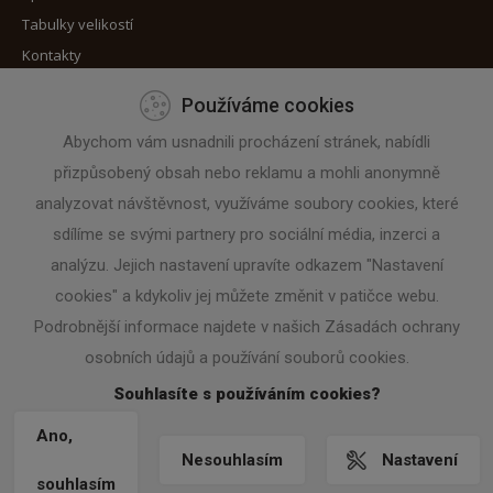
Tabulky velikostí
Kontakty
Používáme cookies
Máte zájem o zaslání novinek?
Abychom vám usnadnili procházení stránek, nabídli
přizpůsobený obsah nebo reklamu a mohli anonymně
Zadejte svoji e-mailovou adresu
analyzovat návštěvnost, využíváme soubory cookies, které
sdílíme se svými partnery pro sociální média, inzerci a
analýzu. Jejich nastavení upravíte odkazem "Nastavení
cookies" a kdykoliv jej můžete změnit v patičce webu.
Podrobnější informace najdete v našich Zásadách ochrany
osobních údajů a používání souborů cookies.
Souhlasíte s používáním cookies?
Ano,
Nesouhlasím
Nastavení
© 2015 PROLO.CZ
NASTAVENÍ COOKIES
|
VRÁCENÍ ZBOŽÍ / ODSTOUPENÍ
souhlasím