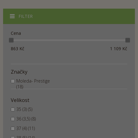
FILTER
Cena
863
Kč
1 109
Kč
Značky
Moleda- Prestige
(18)
Velikost
35 (3) (5)
36 (3,5) (8)
37 (4) (11)
38 (5) (14)