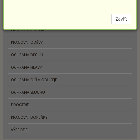
PRACOVNÍ OBUV
SPORTOVNÍ OBUV PRESTIGE
Zavřít
PRACOVNÍ RUKAVICE
PRACOVNÍ ODĚVY
OCHRANA DECHU
OCHRANA HLAVY
OCHRANA OČÍ A OBLIČEJE
OCHRANA SLUCHU
DROGERIE
PRACOVNÍ DOPLŇKY
VÝPRODEJ