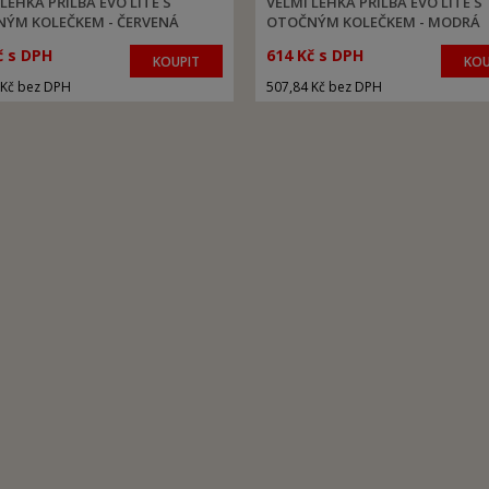
LEHKÁ PŘILBA EVO LITE S
VELMI LEHKÁ PŘILBA EVO LITE S
ÝM KOLEČKEM - ČERVENÁ
OTOČNÝM KOLEČKEM - MODRÁ
č s DPH
614 Kč s DPH
KOUPIT
KOU
 Kč bez DPH
507,84 Kč bez DPH