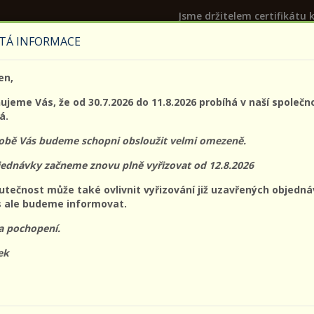
Jsme držitelem certifikátu k
TÁ INFORMACE
PROLO@PROLO.CZ
en,
CZK
EUR
Přihláš
jeme Vás, že od 30.7.2026 do 11.8.2026 probíhá v naší společn
á.
době Vás budeme schopni obsloužit velmi omezeně.
jednávky začneme znovu plně vyřizovat od 12.8.2026
acovní
Ochrana
Ochrana
Ochrana očí a
Ochran
utečnost může také ovlivnit vyřizování již uzavřených objedná
oděvy
dechu
hlavy
obličeje
sluchu
 ale budeme informovat.
a pochopení.
:
Nejvyšší ceny
Dostupnost
ek
NÁHLED