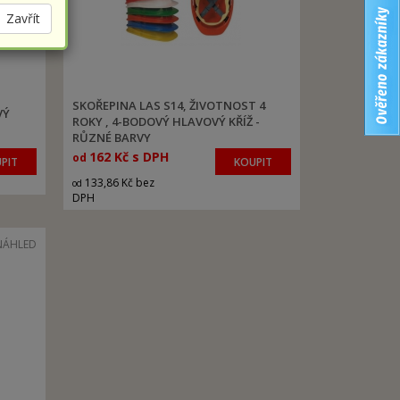
Zavřít
SKOŘEPINA LAS S14, ŽIVOTNOST 4
VÝ
ROKY , 4-BODOVÝ HLAVOVÝ KŘÍŽ -
RŮZNÉ BARVY
162 Kč s DPH
od
PIT
KOUPIT
133,86 Kč bez
od
DPH
NÁHLED