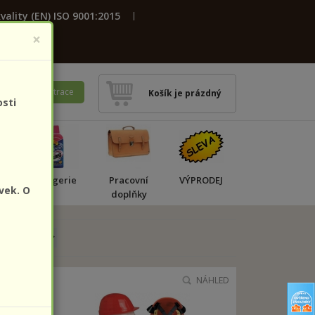
vality (EN) ISO 9001:2015
×
ení
Registrace
Košík je prázdný
osti
a
Drogerie
Pracovní
VÝPRODEJ
vek. O
doplňky
NÁHLED
NÁHLED