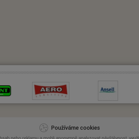
Používáme cookies
Užitečné informace
bsah nebo reklamu a mohli anonymně analyzovat návštěvnost, využív