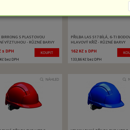
E BIRRONG S PLASTOVOU
PŘILBA LAS S17 BÍLÁ, 6-TI BODO
NÍ VÝZTUHOU - RŮZNÉ BARVY
HLAVOVÝ KŘÍŽ - RŮZNÉ BARVY
č s DPH
162 Kč s DPH
KOUPIT
KOU
 Kč bez DPH
133,86 Kč bez DPH
NÁHLED