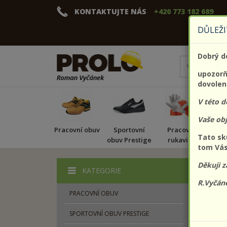
KONTAKTUJTE NÁS
+420 773 182 689
DŮLEŽI
Dobrý d
upozorňu
dovolen
V této 
Vaše ob
Pracovní obuv
Sportovní
Pracovní
Pr
Tato sk
obuv Prestige
rukavice
tom Vás
Děkuji z
KATEGORIE
Zobrazit
R.Vyčán
PRACOVNÍ OBUV
SPORTOVNÍ OBUV PRESTIGE