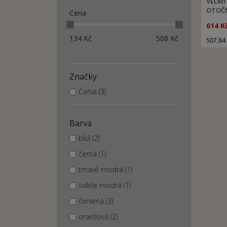
VELMI 
OTOČN
Cena
614 K
134
Kč
508
Kč
507,84
Značky
Červa (3)
Barva
bílá (2)
černá (1)
tmavě modrá (1)
světle modrá (1)
červená (3)
oranžová (2)