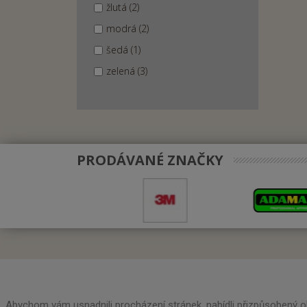
žlutá (2)
modrá (2)
šedá (1)
zelená (3)
PRODÁVANÉ ZNAČKY
Kontaktujte nás
Abychom vám usnadnili procházení stránek, nabídli přizpůsobený o