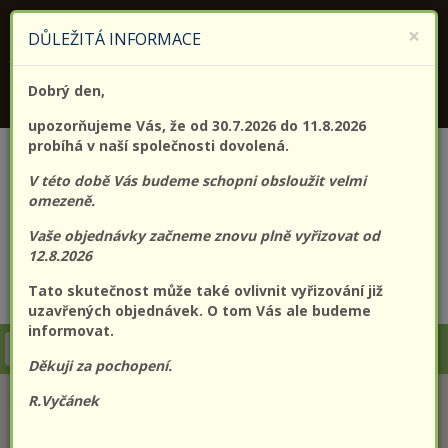
KONTAKTUJTE NÁS
+420 773 182 689
×
DŮLEŽITÁ INFORMACE
Jsme držitelem certifikátu kvality (EN) ISO 9001:2015
Dobrý den,
PROLO@PROLO.CZ
upozorňujeme Vás, že od 30.7.2026 do 11.8.2026
probíhá v naší společnosti dovolená.
V této době Vás budeme schopni obsloužit velmi
omezeně.
Vaše objednávky začneme znovu plně vyřizovat od
12.8.2026
Tato skutečnost může také ovlivnit vyřizování již
CZK
EUR
Přihlášení
Registrace
uzavřených objednávek. O tom Vás ale budeme
informovat.
Togg
Děkuji za pochopení.
navi
R.Vyčánek
KATEGORIE