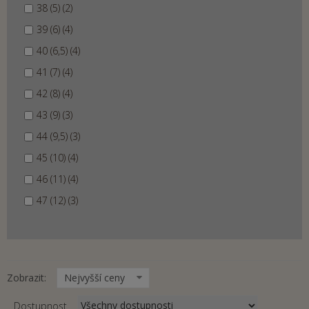
38 (5) (2)
39 (6) (4)
40 (6,5) (4)
41 (7) (4)
42 (8) (4)
43 (9) (3)
44 (9,5) (3)
45 (10) (4)
46 (11) (4)
47 (12) (3)
Zobrazit:
Nejvyšší ceny
Dostupnost