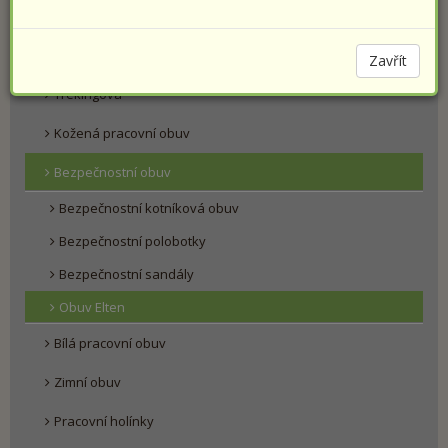
PRACOVNÍ OBUV
Farmářky
Zavřít
Trekingová
Kožená pracovní obuv
Bezpečnostní obuv
Bezpečnostní kotníková obuv
Bezpečnostní polobotky
Bezpečnostní sandály
Obuv Elten
Bílá pracovní obuv
Zimní obuv
Pracovní holínky