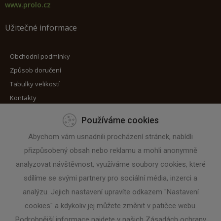
www.prolo.cz
Užitečné informace
Obchodní podmínky
Způsob doručení
Tabulky velikostí
Kontakty
Používáme cookies
Máte zájem o zaslání novinek?
Abychom vám usnadnili procházení stránek, nabídli
přizpůsobený obsah nebo reklamu a mohli anonymně
Zadejte svoji e-mailovou adresu
analyzovat návštěvnost, využíváme soubory cookies, které
sdílíme se svými partnery pro sociální média, inzerci a
analýzu. Jejich nastavení upravíte odkazem "Nastavení
cookies" a kdykoliv jej můžete změnit v patičce webu.
Podrobnější informace najdete v našich Zásadách ochrany