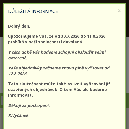
KONTAKTUJTE NÁS
+420 773 182 689
×
DŮLEŽITÁ INFORMACE
Jsme držitelem certifikátu kvality (EN) ISO 9001:2015
Dobrý den,
PROLO@PROLO.CZ
upozorňujeme Vás, že od 30.7.2026 do 11.8.2026
probíhá v naší společnosti dovolená.
V této době Vás budeme schopni obsloužit velmi
omezeně.
Vaše objednávky začneme znovu plně vyřizovat od
12.8.2026
Tato skutečnost může také ovlivnit vyřizování již
CZK
EUR
Přihlášení
Registrace
uzavřených objednávek. O tom Vás ale budeme
informovat.
Togg
Děkuji za pochopení.
navi
R.Vyčánek
KATEGORIE