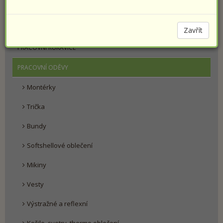
PRACOVNÍ OBUV
SPORTOVNÍ OBUV PRESTIGE
Zavřít
PRACOVNÍ RUKAVICE
PRACOVNÍ ODĚVY
Montérky
Trička
Bundy
Softshellové oblečení
Mikiny
Vesty
Výstražné a reflexní