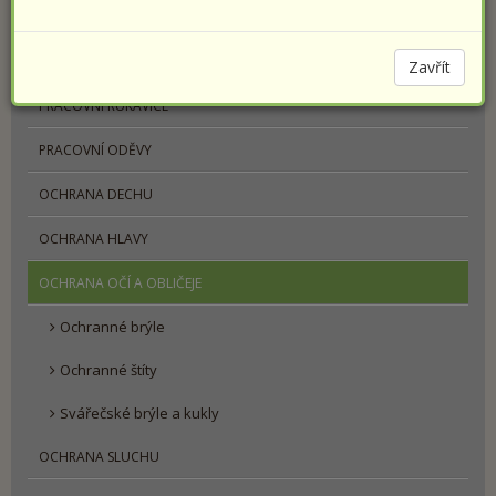
PRACOVNÍ OBUV
SPORTOVNÍ OBUV PRESTIGE
Zavřít
PRACOVNÍ RUKAVICE
PRACOVNÍ ODĚVY
OCHRANA DECHU
OCHRANA HLAVY
OCHRANA OČÍ A OBLIČEJE
Ochranné brýle
Ochranné štíty
Svářečské brýle a kukly
OCHRANA SLUCHU