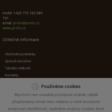
mobil: +420 773 182 689
Tel.:
email:
prolo@prolo.cz
www.prolo.cz
Užitečné informace
Obchodní podmínky
Způsob doručení
Tabulky velikostí
Kontakty
Používáme cookies
Máte zájem o zaslání novinek?
Abychom vám usnadnili procházení stránek, nabídli
přizpůsobený obsah nebo reklamu a mohli anonymně
Zadejte svoji e-mailovou adresu
analyzovat návštěvnost, využíváme soubory cookies, které