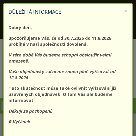
KONTAKTUJTE NÁS
+420 773 182 689
×
DŮLEŽITÁ INFORMACE
Jsme držitelem certifikátu kvality (EN) ISO 9001:2015
Dobrý den,
PROLO@PROLO.CZ
upozorňujeme Vás, že od 30.7.2026 do 11.8.2026
probíhá v naší společnosti dovolená.
V této době Vás budeme schopni obsloužit velmi
omezeně.
Vaše objednávky začneme znovu plně vyřizovat od
12.8.2026
Tato skutečnost může také ovlivnit vyřizování již
CZK
EUR
Přihlášení
Registrace
uzavřených objednávek. O tom Vás ale budeme
informovat.
Togg
Děkuji za pochopení.
navi
R.Vyčánek
KATEGORIE