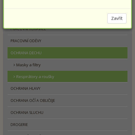
PRACOVNÍ OBUV
SPORTOVNÍ OBUV PRESTIGE
Zavřít
PRACOVNÍ RUKAVICE
PRACOVNÍ ODĚVY
OCHRANA DECHU
Masky a filtry
Respirátory a roušky
OCHRANA HLAVY
OCHRANA OČÍ A OBLIČEJE
OCHRANA SLUCHU
DROGERIE