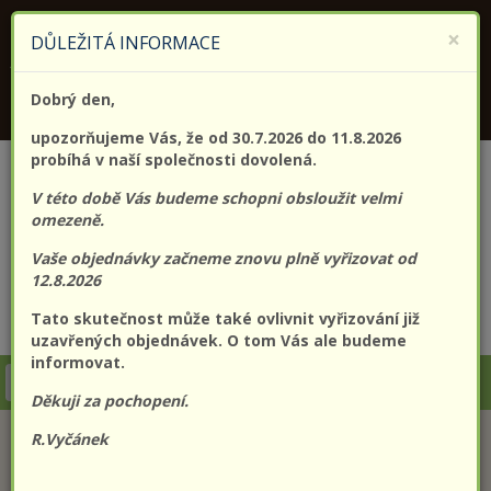
KONTAKTUJTE NÁS
+420 773 182 689
×
DŮLEŽITÁ INFORMACE
Jsme držitelem certifikátu kvality (EN) ISO 9001:2015
Dobrý den,
PROLO@PROLO.CZ
upozorňujeme Vás, že od 30.7.2026 do 11.8.2026
probíhá v naší společnosti dovolená.
V této době Vás budeme schopni obsloužit velmi
omezeně.
Vaše objednávky začneme znovu plně vyřizovat od
12.8.2026
Tato skutečnost může také ovlivnit vyřizování již
CZK
EUR
Přihlášení
Registrace
uzavřených objednávek. O tom Vás ale budeme
informovat.
Togg
Děkuji za pochopení.
navi
R.Vyčánek
KATEGORIE