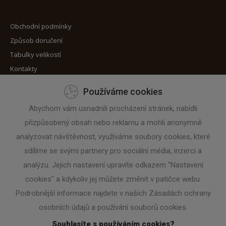
Obchodní podmínky
Způsob doručení
Tabulky velikostí
Kontakty
Používáme cookies
Máte zájem o zaslání novinek?
Abychom vám usnadnili procházení stránek, nabídli
přizpůsobený obsah nebo reklamu a mohli anonymně
Zadejte svoji e-mailovou adresu
analyzovat návštěvnost, využíváme soubory cookies, které
sdílíme se svými partnery pro sociální média, inzerci a
analýzu. Jejich nastavení upravíte odkazem "Nastavení
cookies" a kdykoliv jej můžete změnit v patičce webu.
Podrobnější informace najdete v našich Zásadách ochrany
osobních údajů a používání souborů cookies.
Souhlasíte s používáním cookies?