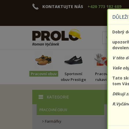
KONTAKTUJTE NÁS
+420 773 182 689
DŮLEŽI
Dobrý d
upozorňu
dovolen
V této 
Vaše ob
Pracovní obuv
Sportovní
Pracovní
Pr
Tato sk
obuv Prestige
rukavice
tom Vás
Děkuji z
KATEGORIE
Zobrazit
R.Vyčán
PRACOVNÍ OBUV
Farmářky