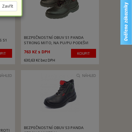
Zavřít
BEZPEČNOSTNÍ OBUV S1 PANDA
S S1
STRONG MITO, NA PU/PU PODEŠVI
763 Kč s DPH
PIT
KOUPIT
630,63 Kč bez DPH
NÁHLED
NÁHLED
BEZPEČNOSTNÍ OBUV S3 PANDA
PROTI