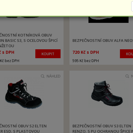
ČNOSTNÍ KOTNÍKOVÁ OBUV
N BASIC S3, S OCELOVOU ŠPICÍ
BEZPEČNOSTNÍ OBUV ALFA NEO
NŽETOU
č s DPH
720 Kč s DPH
KOUPIT
KOU
 Kč bez DPH
595 Kč bez DPH
NÁHLED
ČNOSTNÍ OBUV S2 ELTEN
BEZPEČNOSTNÍ OBUV S3 ELTEN
R ESD, S PLASTOVOU
RENZO, S PU OCHRANOU ŠPICE 