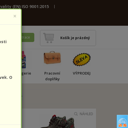
vality (EN) ISO 9001:2015
×
ení
Registrace
Košík je prázdný
osti
a
Drogerie
Pracovní
VÝPRODEJ
vek. O
doplňky
NÁHLED
NÁHLED