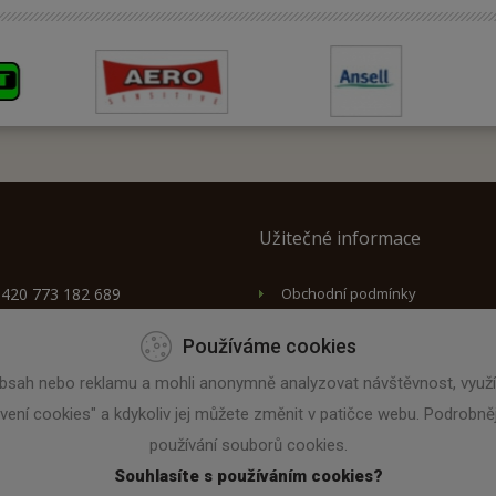
Užitečné informace
+420 773 182 689
Obchodní podmínky
Způsob doručení
rolo@prolo.cz
Používáme cookies
Tabulky velikostí
olo.cz
bsah nebo reklamu a mohli anonymně analyzovat návštěvnost, využív
Kontakty
avení cookies" a kdykoliv jej můžete změnit v patičce webu. Podrob
používání souborů cookies.
Souhlasíte s používáním cookies?