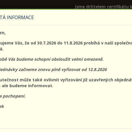
Jsme držitelem certifikátu k
TÁ INFORMACE
PROLO@PROLO.CZ
en,
CZK
EUR
Přihláš
jeme Vás, že od 30.7.2026 do 11.8.2026 probíhá v naší společn
á.
době Vás budeme schopni obsloužit velmi omezeně.
jednávky začneme znovu plně vyřizovat od 12.8.2026
acovní
Ochrana
Ochrana
Ochrana očí a
Ochran
utečnost může také ovlivnit vyřizování již uzavřených objedná
oděvy
dechu
hlavy
obličeje
sluchu
 ale budeme informovat.
a pochopení.
:
Nejvyšší ceny
Dostupnost
ek
NÁHLED