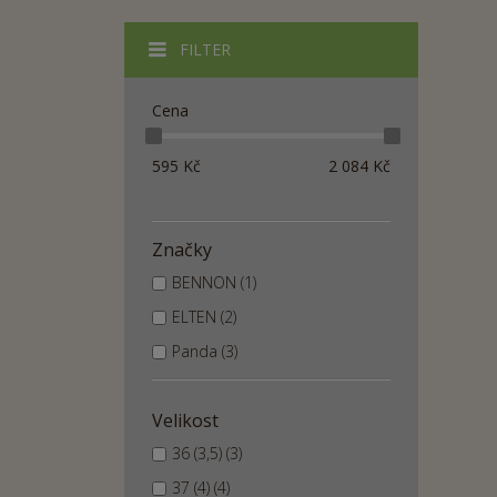
FILTER
Cena
595
Kč
2 084
Kč
Značky
BENNON (1)
ELTEN (2)
Panda (3)
Velikost
36 (3,5) (3)
37 (4) (4)