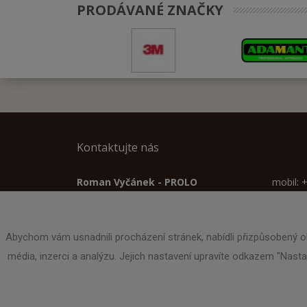
PRODÁVANÉ ZNAČKY
Kontaktujte nás
Roman Vyčánek - PROLO
mobil: 
výroba pracovních rukavic a prodej
Tel.:
OOPP
email:
p
obchodní činnost
www.pr
tř.Odboje 605
Abychom vám usnadnili procházení stránek, nabídli přizpůsobený o
765 02 Otrokovice
média, inzerci a analýzu. Jejich nastavení upravíte odkazem "Nast