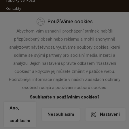
Tabulky velikostí
Kontakty
Používáme cookies
Máte zájem o zaslání novinek?
Abychom vám usnadnili procházení stránek, nabídli
přizpůsobený obsah nebo reklamu a mohli anonymně
Zadejte svoji e-mailovou adresu
analyzovat návštěvnost, využíváme soubory cookies, které
sdílíme se svými partnery pro sociální média, inzerci a
analýzu. Jejich nastavení upravíte odkazem "Nastavení
cookies" a kdykoliv jej můžete změnit v patičce webu.
Podrobnější informace najdete v našich Zásadách ochrany
osobních údajů a používání souborů cookies.
Souhlasíte s používáním cookies?
Ano,
Nesouhlasím
Nastavení
© 2015 PROLO.CZ
NASTAVENÍ COOKIES
|
VRÁCENÍ ZBOŽÍ / ODSTOUPENÍ
souhlasím
OD SMLOUVY
|
TVORBA WWW STRÁNEK
MACHIN.CZ