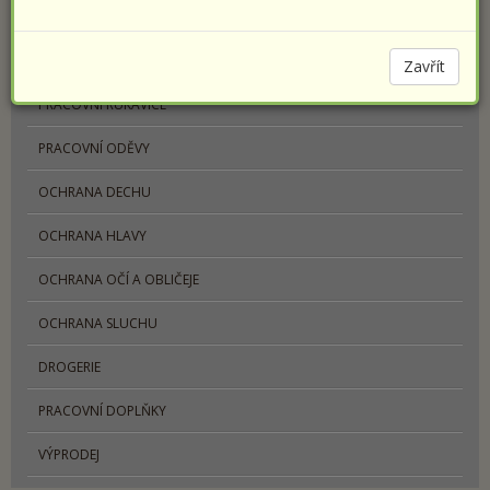
PRACOVNÍ OBUV
SPORTOVNÍ OBUV PRESTIGE
Zavřít
PRACOVNÍ RUKAVICE
PRACOVNÍ ODĚVY
OCHRANA DECHU
OCHRANA HLAVY
OCHRANA OČÍ A OBLIČEJE
OCHRANA SLUCHU
DROGERIE
PRACOVNÍ DOPLŇKY
VÝPRODEJ