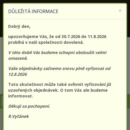
KONTAKTUJTE NÁS
+420 773 182 689
×
DŮLEŽITÁ INFORMACE
Jsme držitelem certifikátu kvality (EN) ISO 9001:2015
Dobrý den,
PROLO@PROLO.CZ
upozorňujeme Vás, že od 30.7.2026 do 11.8.2026
probíhá v naší společnosti dovolená.
V této době Vás budeme schopni obsloužit velmi
omezeně.
Vaše objednávky začneme znovu plně vyřizovat od
12.8.2026
Tato skutečnost může také ovlivnit vyřizování již
CZK
EUR
Přihlášení
Registrace
uzavřených objednávek. O tom Vás ale budeme
informovat.
Togg
Děkuji za pochopení.
navi
R.Vyčánek
KATEGORIE