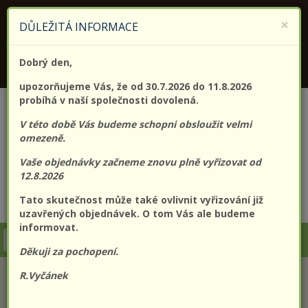
KONTAKTUJTE NÁS
+420 773 182 689
×
DŮLEŽITÁ INFORMACE
Jsme držitelem certifikátu kvality (EN) ISO 9001:2015
Dobrý den,
PROLO@PROLO.CZ
upozorňujeme Vás, že od 30.7.2026 do 11.8.2026
probíhá v naší společnosti dovolená.
V této době Vás budeme schopni obsloužit velmi
omezeně.
Vaše objednávky začneme znovu plně vyřizovat od
12.8.2026
Tato skutečnost může také ovlivnit vyřizování již
CZK
EUR
Přihlášení
Registrace
uzavřených objednávek. O tom Vás ale budeme
informovat.
Togg
Děkuji za pochopení.
navi
R.Vyčánek
KATEGORIE