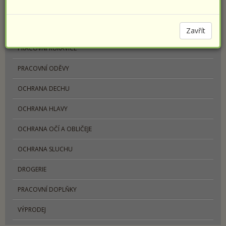
PRACOVNÍ OBUV
SPORTOVNÍ OBUV PRESTIGE
Zavřít
PRACOVNÍ RUKAVICE
PRACOVNÍ ODĚVY
OCHRANA DECHU
OCHRANA HLAVY
OCHRANA OČÍ A OBLIČEJE
OCHRANA SLUCHU
DROGERIE
PRACOVNÍ DOPLŇKY
VÝPRODEJ