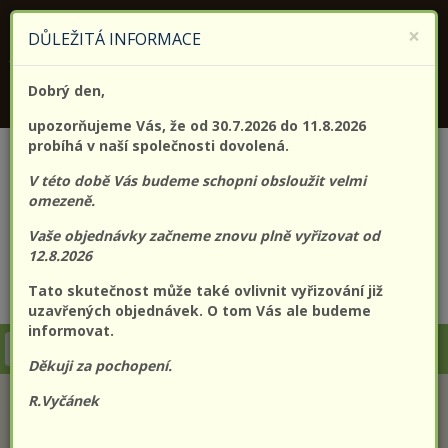
KONTAKTUJTE NÁS
+420 773 182 689
×
DŮLEŽITÁ INFORMACE
Jsme držitelem certifikátu kvality (EN) ISO 9001:2015
Dobrý den,
PROLO@PROLO.CZ
upozorňujeme Vás, že od 30.7.2026 do 11.8.2026
probíhá v naší společnosti dovolená.
V této době Vás budeme schopni obsloužit velmi
omezeně.
Vaše objednávky začneme znovu plně vyřizovat od
12.8.2026
Tato skutečnost může také ovlivnit vyřizování již
CZK
EUR
Přihlášení
Registrace
uzavřených objednávek. O tom Vás ale budeme
informovat.
Togg
Děkuji za pochopení.
navi
R.Vyčánek
KATEGORIE