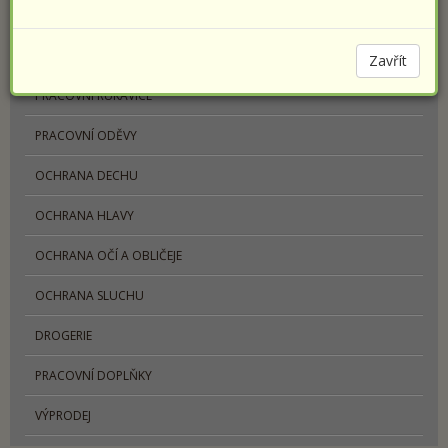
PRACOVNÍ OBUV
SPORTOVNÍ OBUV PRESTIGE
Zavřít
PRACOVNÍ RUKAVICE
PRACOVNÍ ODĚVY
OCHRANA DECHU
OCHRANA HLAVY
OCHRANA OČÍ A OBLIČEJE
OCHRANA SLUCHU
DROGERIE
PRACOVNÍ DOPLŇKY
VÝPRODEJ