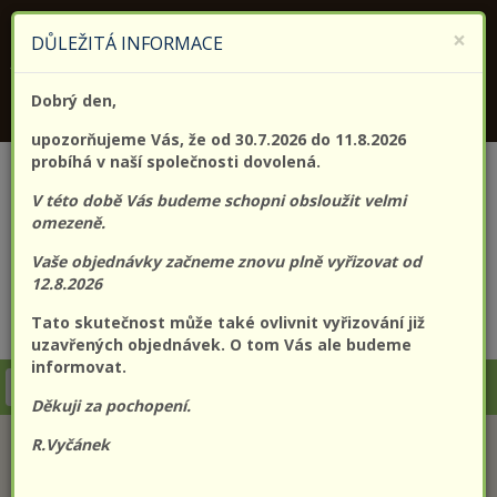
KONTAKTUJTE NÁS
+420 773 182 689
×
DŮLEŽITÁ INFORMACE
Jsme držitelem certifikátu kvality (EN) ISO 9001:2015
Dobrý den,
PROLO@PROLO.CZ
upozorňujeme Vás, že od 30.7.2026 do 11.8.2026
probíhá v naší společnosti dovolená.
V této době Vás budeme schopni obsloužit velmi
omezeně.
Vaše objednávky začneme znovu plně vyřizovat od
12.8.2026
Tato skutečnost může také ovlivnit vyřizování již
CZK
EUR
Přihlášení
Registrace
uzavřených objednávek. O tom Vás ale budeme
informovat.
Togg
Děkuji za pochopení.
navi
R.Vyčánek
KATEGORIE