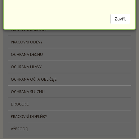
PRACOVNÍ OBUV
SPORTOVNÍ OBUV PRESTIGE
Zavřít
PRACOVNÍ RUKAVICE
PRACOVNÍ ODĚVY
OCHRANA DECHU
OCHRANA HLAVY
OCHRANA OČÍ A OBLIČEJE
OCHRANA SLUCHU
DROGERIE
PRACOVNÍ DOPLŇKY
VÝPRODEJ